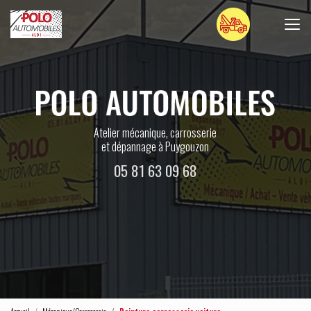
Aller
au
contenu
principal
Atelier mécanique, carrosserie
et dépannage à Puygouzon
05 81 63 09 68