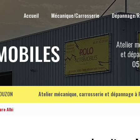
Accueil
Mécanique/Carrosserie
Dépannage/
Atelier m
et dép
05
OUZON
Atelier mécanique, carrosserie et dépannage à
ure Albi