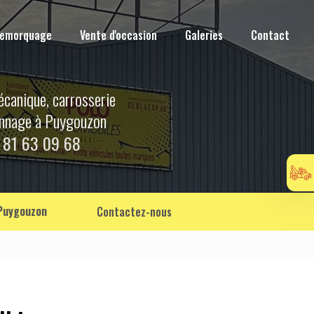
Remorquage
Vente d'occasion
Galeries
Contact
écanique, carrosserie
annage à Puygouzon
 81 63 09 68
 Puygouzon
Contactez-nous