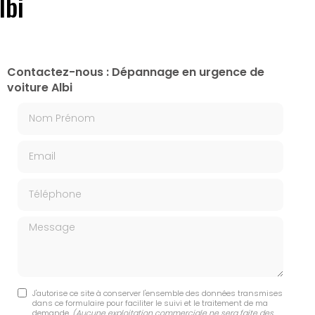
lbi
Contactez-nous : Dépannage en urgence de
voiture Albi
Nom Prénom
Email
Téléphone
Message
J'autorise ce site à conserver l'ensemble des données transmises
dans ce formulaire pour faciliter le suivi et le traitement de ma
demande.
(Aucune exploitation commerciale ne sera faite des