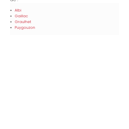
Albi
Gaillac
Graulhet
Puygouzon