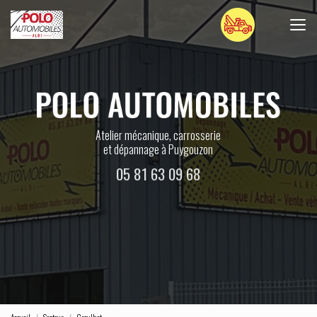
Aller
au
contenu
principal
Atelier mécanique, carrosserie
et dépannage à Puygouzon
05 81 63 09 68