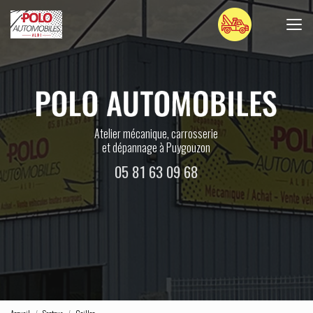
Aller
au
contenu
principal
Atelier mécanique, carrosserie
et dépannage à Puygouzon
05 81 63 09 68