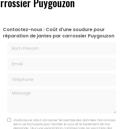
arrossier Puygouzon
Contactez-nous : Coût d'une soudure pour
réparation de jantes par carrossier Puygouzon
Nom Prénom
Email
Téléphone
Message
J'autorise ce site à conserver l'ensemble des données transmises
dans ce formulaire pour faciliter le suivi et le traitement de ma
demande.
(Aucune exploitation commerciale ne sera faite des