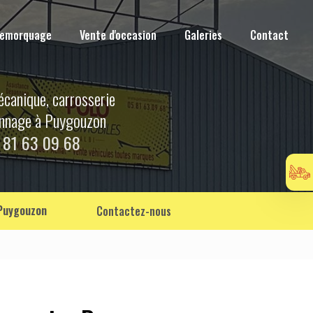
Remorquage
Vente d'occasion
Galeries
Contact
écanique, carrosserie
annage à Puygouzon
 81 63 09 68
 Puygouzon
Contactez-nous