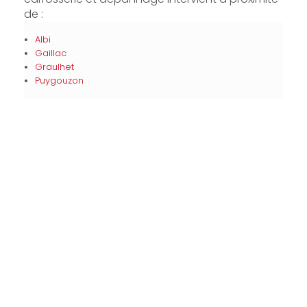
de :
Albi
Gaillac
Graulhet
Puygouzon