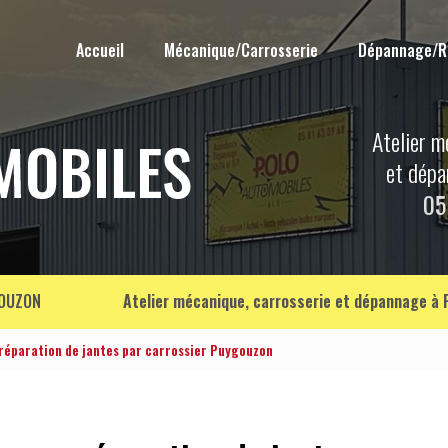
Accueil
Mécanique/Carrosserie
Dépannage/
Atelier m
et dép
05
OUZON
Atelier mécanique, carrosserie et dépannage à
 réparation de jantes par carrossier Puygouzon