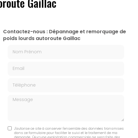
route Gaillac
Contactez-nous : Dépannage et remorquage de
poids lourds autoroute Gaillac
Nom Prénom
Email
Téléphone
Message
J'autorise ce site à conserver l'ensemble des données transmises
dans ce formulaire pour faciliter le suivi et le traitement de ma
demande.
(Aucune exploitation commerciale ne sera faite des