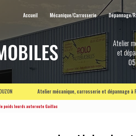
Accueil
Mécanique/Carrosserie
Dépannage/
Atelier m
et dép
05
OUZON
Atelier mécanique, carrosserie et dépannage à
 poids lourds autoroute Gaillac