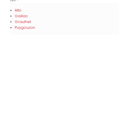
Albi
Gaillac
Graulhet
Puygouzon