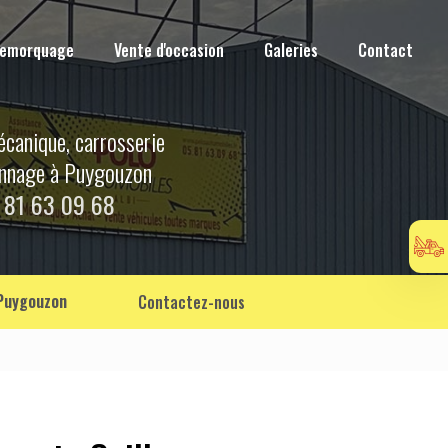
Remorquage
Vente d'occasion
Galeries
Contact
écanique, carrosserie
annage à Puygouzon
 81 63 09 68
 Puygouzon
Contactez-nous