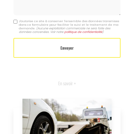
J'autorise ce site à conserver l'ensemble des données transmises
dans ce formulaire pour faciliter le suivi et le traitement de ma
demande.
(Aucune exploitation commerciale ne sera faite des
données concervées. Voir notre
politique de confidentialité
)
En savoir +