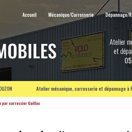
Accueil
Mécanique/Carrosserie
Dépannage/
Atelier m
et dép
05
OUZON
Atelier mécanique, carrosserie et dépannage à
e par carrossier Gaillac