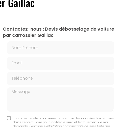
r Gaillac
Contactez-nous : Devis débosselage de voiture
par carrossier Gaillac
Nom Prénom
Email
Téléphone
Message
J'autorise ce site à conserver l'ensemble des données transmises
dans ce formulaire pour faciliter le suivi et le traitement de ma
demande.
(Aucune exploitation commerciale ne sera faite des