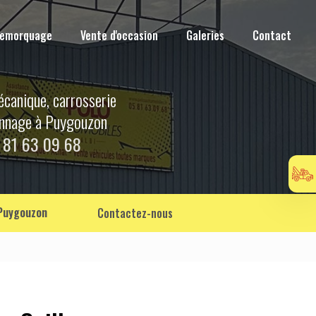
Remorquage
Vente d'occasion
Galeries
Contact
écanique, carrosserie
annage à Puygouzon
 81 63 09 68
 Puygouzon
Contactez-nous