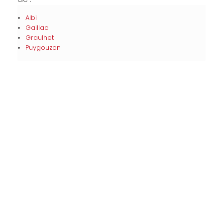
Albi
Gaillac
Graulhet
Puygouzon