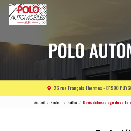
Navigation principale
Aller
au
contenu
principal
26 rue François Thermes -
81990 PUYG
Accueil
Secteur
Gaillac
Devis débosselage de voitur