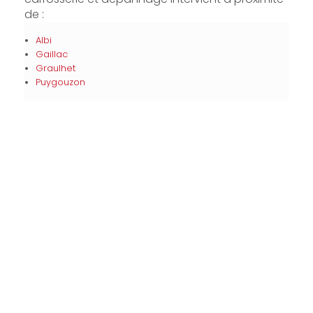
de :
Albi
Gaillac
Graulhet
Puygouzon