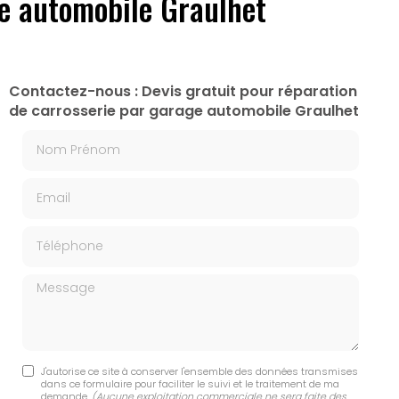
ge automobile Graulhet
Contactez-nous : Devis gratuit pour réparation
de carrosserie par garage automobile Graulhet
Nom Prénom
Email
Téléphone
Message
J'autorise ce site à conserver l'ensemble des données transmises
dans ce formulaire pour faciliter le suivi et le traitement de ma
demande.
(Aucune exploitation commerciale ne sera faite des