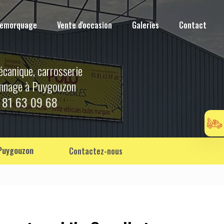
Remorquage
Vente d'occasion
Galeries
Contact
écanique, carrosserie
annage à Puygouzon
 81 63 09 68
 Puygouzon
Contactez-nous