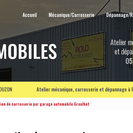
Accueil
Mécanique/Carrosserie
Dépannage/
Atelier m
et dép
05
OUZON
Atelier mécanique, carrosserie et dépannage à
tion de carrosserie par garage automobile Graulhet