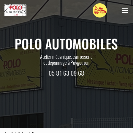
Aller
au
contenu
principal
Atelier mécanique, carrosserie
et dépannage à Puygouzon
05 81 63 09 68