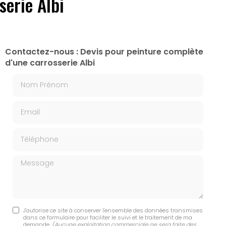
serie Albi
Contactez-nous : Devis pour peinture complète
d'une carrosserie Albi
Nom Prénom
Email
Téléphone
Message
J'autorise ce site à conserver l'ensemble des données transmises
dans ce formulaire pour faciliter le suivi et le traitement de ma
demande.
(Aucune exploitation commerciale ne sera faite des