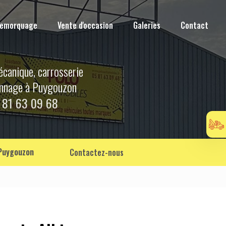
Remorquage
Vente d'occasion
Galeries
Contact
écanique, carrosserie
annage à Puygouzon
 81 63 09 68
 Puygouzon
Contactez-nous