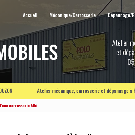
Accueil
Mécanique/Carrosserie
Dépannage/
Atelier m
et dép
05
OUZON
Atelier mécanique, carrosserie et dépannage à
'une carrosserie Albi