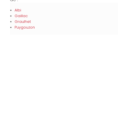
Albi
Gaillac
Graulhet
Puygouzon