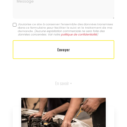
Message
J'autorise ce site à conserver l'ensemble des données transmises
dans ce formulaire pour faciliter le suivi et le traitement de ma
demande.
(Aucune exploitation commerciale ne sera faite des
données concervées. Voir notre
politique de confidentialité
)
En savoir +