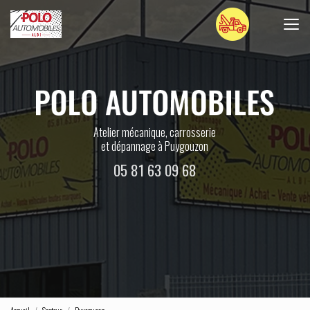
Aller
au
contenu
principal
Atelier mécanique, carrosserie
et dépannage à Puygouzon
05 81 63 09 68