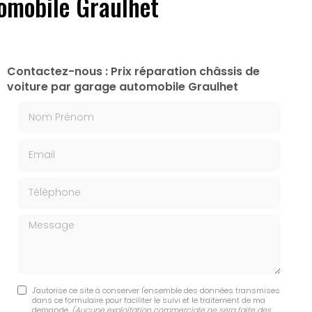
tomobile Graulhet
Contactez-nous : Prix réparation châssis de
voiture par garage automobile Graulhet
Nom Prénom
Email
Téléphone
Message
J'autorise ce site à conserver l'ensemble des données transmises
dans ce formulaire pour faciliter le suivi et le traitement de ma
demande.
(Aucune exploitation commerciale ne sera faite des