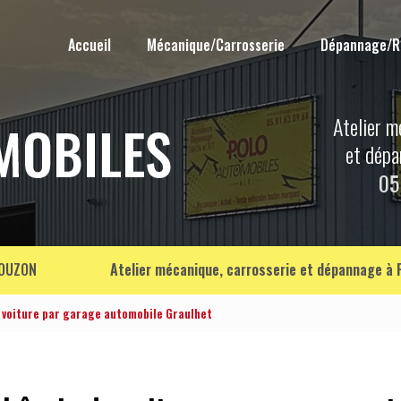
Accueil
Mécanique/Carrosserie
Dépannage/
Atelier m
et dép
05
OUZON
Atelier mécanique, carrosserie et dépannage à
e voiture par garage automobile Graulhet