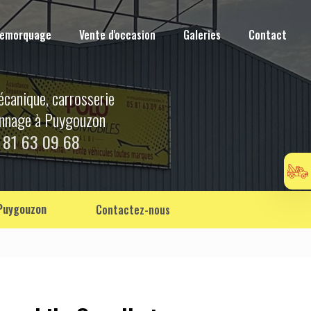
Remorquage
Vente d'occasion
Galeries
Contact
écanique, carrosserie
annage à Puygouzon
 81 63 09 68
 Puygouzon
Contactez-nous