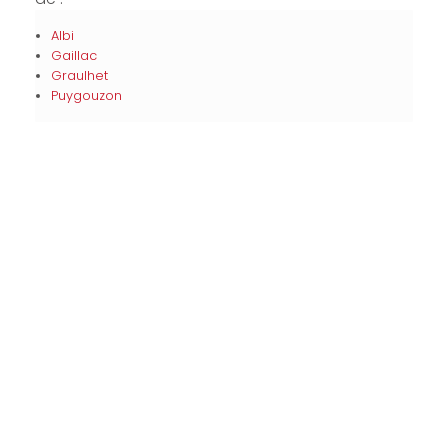
Albi
Gaillac
Graulhet
Puygouzon