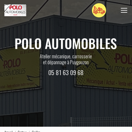
Aller
au
contenu
principal
Atelier mécanique, carrosserie
et dépannage à Puygouzon
05 81 63 09 68