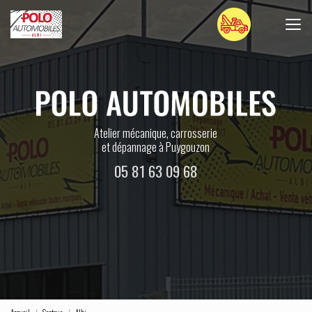
Aller
au
contenu
principal
Atelier mécanique, carrosserie
et dépannage à Puygouzon
05 81 63 09 68