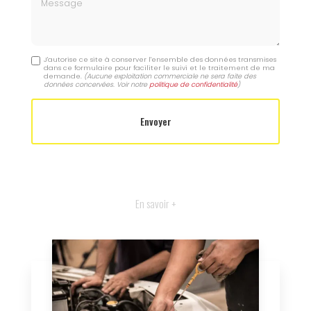
Message
J'autorise ce site à conserver l'ensemble des données transmises
dans ce formulaire pour faciliter le suivi et le traitement de ma
demande.
(Aucune exploitation commerciale ne sera faite des
données concervées. Voir notre
politique de confidentialité
)
En savoir +