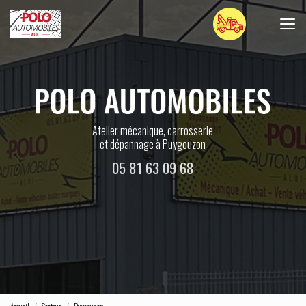
Aller
au
contenu
principal
Atelier mécanique, carrosserie
et dépannage à Puygouzon
05 81 63 09 68