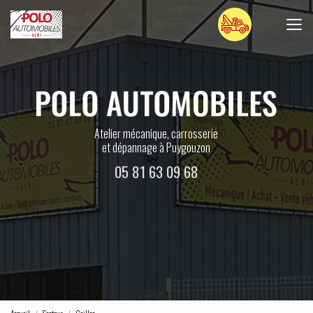
Aller
au
contenu
principal
Atelier mécanique, carrosserie
et dépannage à Puygouzon
05 81 63 09 68