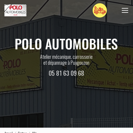
Aller
au
contenu
principal
Atelier mécanique, carrosserie
et dépannage à Puygouzon
05 81 63 09 68