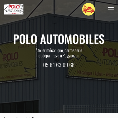
Aller
au
contenu
principal
Atelier mécanique, carrosserie
et dépannage à Puygouzon
05 81 63 09 68